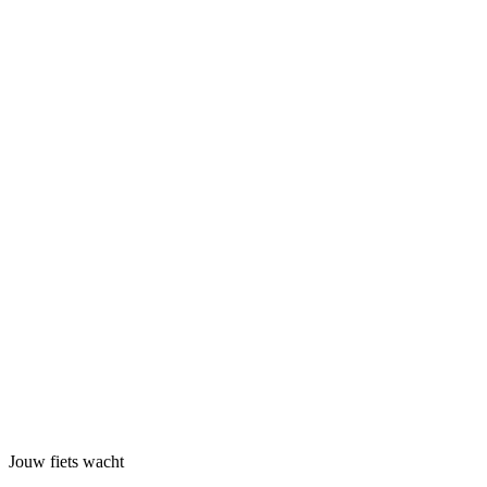
Atelier
Westdijk 150
2830
Tisselt
,
België
51.06° N — 4.42° O
Telefoon
+32 3 290 02 11
E-mail
info@prorace.be
Naam
E-mail
Bericht
Jouw fiets wacht